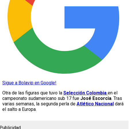
Sigue a Bolavip en Google!
Otra de las figuras que tuvo la
Selección Colombia
en el
campeonato sudamericano sub 17 fue
José Escorcia
. Tras
varias semanas, la segunda perla de
Atlético Nacional
dará
el salto a Europa.
Publicidad