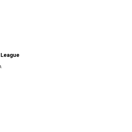
s League
.