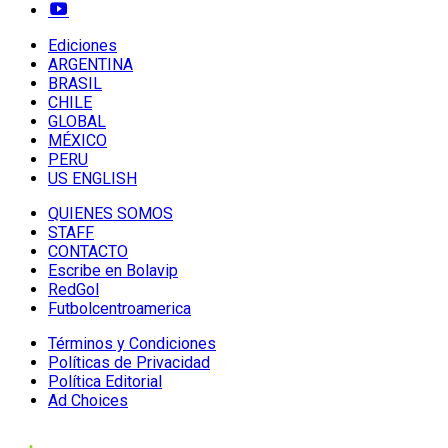
Ediciones
ARGENTINA
BRASIL
CHILE
GLOBAL
MÉXICO
PERU
US ENGLISH
QUIENES SOMOS
STAFF
CONTACTO
Escribe en Bolavip
RedGol
Futbolcentroamerica
Términos y Condiciones
Políticas de Privacidad
Política Editorial
Ad Choices