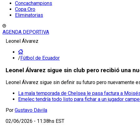
Concachampions
Copa Oro
Eliminatorias
AGENDA DEPORTIVA
Leonel Álvarez
/
Fútbol de Ecuador
Leonel Álvarez sigue sin club pero recibió una n
Leonel Álvarez sigue sin definir su futuro pero nuevamente es
La mala temporada de Chelsea le pasa factura a Moisé
Emelec tendría todo listo para fichar a un jugador cam
Por
Gustavo Dávila
02/06/2026 - 11:38hs EST