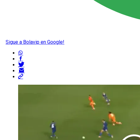
Sigue a Bolavip en Google!