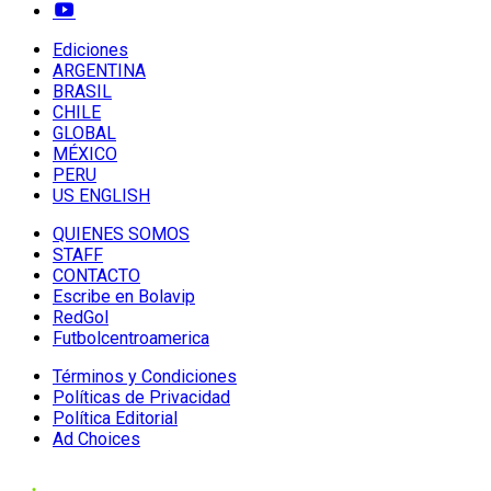
Ediciones
ARGENTINA
BRASIL
CHILE
GLOBAL
MÉXICO
PERU
US ENGLISH
QUIENES SOMOS
STAFF
CONTACTO
Escribe en Bolavip
RedGol
Futbolcentroamerica
Términos y Condiciones
Políticas de Privacidad
Política Editorial
Ad Choices