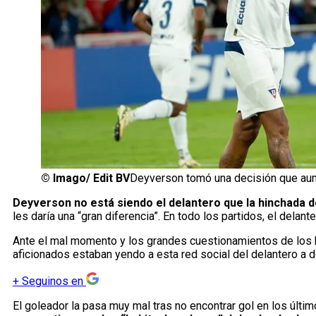
©
Imago/ Edit BV
Deyverson tomó una decisión que aum
Deyverson no está siendo el delantero que la hinchada 
les daría una “gran diferencia”. En todo los partidos, el delant
Ante el mal momento y los grandes cuestionamientos de los 
aficionados estaban yendo a esta red social del delantero a 
+
Seguinos en
El goleador la pasa muy mal tras no encontrar gol en los últ