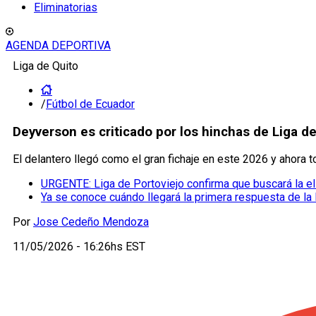
Eliminatorias
AGENDA DEPORTIVA
Liga de Quito
/
Fútbol de Ecuador
Deyverson es criticado por los hinchas de Liga d
El delantero llegó como el gran fichaje en este 2026 y ahora
URGENTE: Liga de Portoviejo confirma que buscará la e
Ya se conoce cuándo llegará la primera respuesta de la
Por
Jose Cedeño Mendoza
11/05/2026 - 16:26hs EST