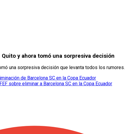
e Quito y ahora tomó una sorpresiva decisión
 tomó una sorpresiva decisión que levanta todos los rumores.
liminación de Barcelona SC en la Copa Ecuador
 FEF sobre eliminar a Barcelona SC en la Copa Ecuador