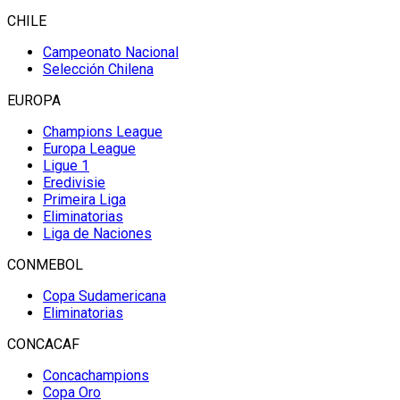
CHILE
Campeonato Nacional
Selección Chilena
EUROPA
Champions League
Europa League
Ligue 1
Eredivisie
Primeira Liga
Eliminatorias
Liga de Naciones
CONMEBOL
Copa Sudamericana
Eliminatorias
CONCACAF
Concachampions
Copa Oro