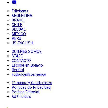
Ediciones
ARGENTINA
BRASIL
CHILE
GLOBAL
MÉXICO
PERU
US ENGLISH
QUIENES SOMOS
STAFF
CONTACTO
Escribe en Bolavip
RedGol
Futbolcentroamerica
Términos y Condiciones
Políticas de Privacidad
Política Editorial
Ad Choices