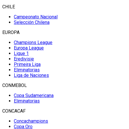
CHILE
Campeonato Nacional
Selección Chilena
EUROPA
Champions League
Europa League
Ligue 1
Eredivisie
Primeira Liga
Eliminatorias
Liga de Naciones
CONMEBOL
Copa Sudamericana
Eliminatorias
CONCACAF
Concachampions
Copa Oro