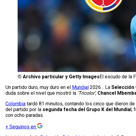
©
Archivo particular y Getty Images
El escudo de la 
Un partido duro, muy duro en el
Mundial
2026… La
Selección
duda sobre el nivel que mostró la
‘Tricolor’
,
Chancel Mbemb
Colombia
tardó 81 minutos, contando los cinco que dieron de a
del partido por la
segunda fecha del Grupo K del Mundial
, 
con ocho paradas.
+
Seguinos en