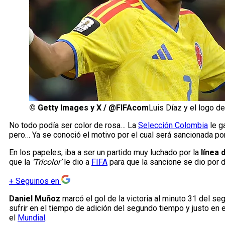
©
Getty Images y X / @FIFAcom
Luis Díaz y el logo de
No todo podía ser color de rosa… La
Selección Colombia
le g
pero… Ya se conoció el motivo por el cual será sancionada po
En los papeles, iba a ser un partido muy luchado por la
línea 
que la
‘Tricolor’
le dio a
FIFA
para que la sancione se dio por 
+
Seguinos en
Daniel Muñoz
marcó el gol de la victoria al minuto 31 del se
sufrir en el tiempo de adición del segundo tiempo y justo en 
el
Mundial
.