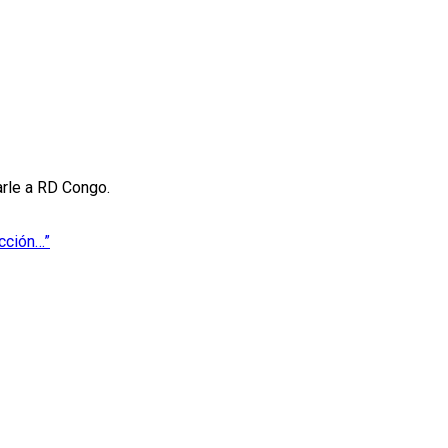
arle a RD Congo.
ección…”