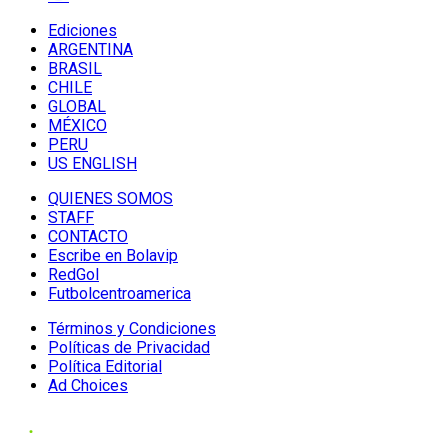
Ediciones
ARGENTINA
BRASIL
CHILE
GLOBAL
MÉXICO
PERU
US ENGLISH
QUIENES SOMOS
STAFF
CONTACTO
Escribe en Bolavip
RedGol
Futbolcentroamerica
Términos y Condiciones
Políticas de Privacidad
Política Editorial
Ad Choices