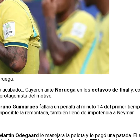
oruega.
a acabado… Cayeron ante
Noruega
en los
octavos de final
y, c
protagonista del motivo.
runo Guimarães
fallara un penalti al minuto 14 del primer tiem
mposible la remontada, también llenó de impotencia a Neymar.
Martin Odegaard
le manejara la pelota y le pegó una patada. El