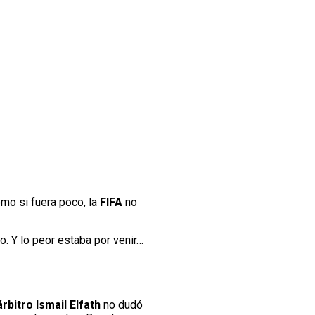
omo si fuera poco, la
FIFA
no
po. Y lo peor estaba por venir…
árbitro Ismail Elfath
no dudó