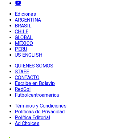
Ediciones
ARGENTINA
BRASIL
CHILE
GLOBAL
MÉXICO
PERU
US ENGLISH
QUIENES SOMOS
STAFF
CONTACTO
Escribe en Bolavip
RedGol
Futbolcentroamerica
Términos y Condiciones
Políticas de Privacidad
Política Editorial
Ad Choices