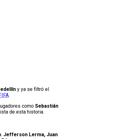
edellín
y ya se filtró el
FIFA
.
 jugadores como
Sebastián
sta de esta historia.
a.
Jefferson Lerma, Juan