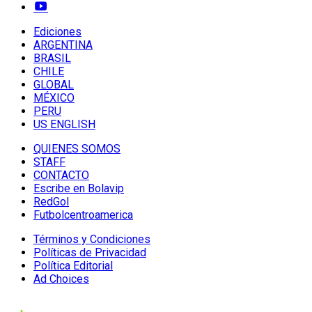
Ediciones
ARGENTINA
BRASIL
CHILE
GLOBAL
MÉXICO
PERU
US ENGLISH
QUIENES SOMOS
STAFF
CONTACTO
Escribe en Bolavip
RedGol
Futbolcentroamerica
Términos y Condiciones
Políticas de Privacidad
Política Editorial
Ad Choices