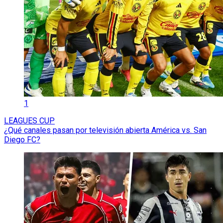
1
LEAGUES CUP
¿Qué canales pasan por televisión abierta América vs. San
Diego FC?