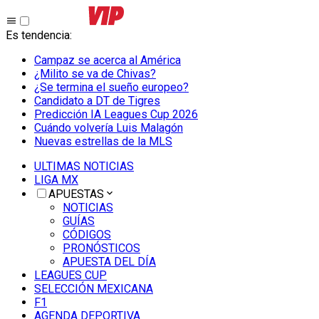
Es tendencia
:
Campaz se acerca al América
¿Milito se va de Chivas?
¿Se termina el sueño europeo?
Candidato a DT de Tigres
Predicción IA Leagues Cup 2026
Cuándo volvería Luis Malagón
Nuevas estrellas de la MLS
ULTIMAS NOTICIAS
LIGA MX
APUESTAS
NOTICIAS
GUÍAS
CÓDIGOS
PRONÓSTICOS
APUESTA DEL DÍA
LEAGUES CUP
SELECCIÓN MEXICANA
F1
AGENDA DEPORTIVA