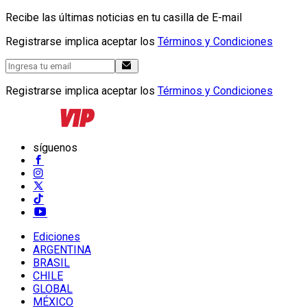
Recibe las últimas noticias en tu casilla de E-mail
Registrarse implica aceptar los
Términos y Condiciones
Registrarse implica aceptar los
Términos y Condiciones
síguenos
Ediciones
ARGENTINA
BRASIL
CHILE
GLOBAL
MÉXICO