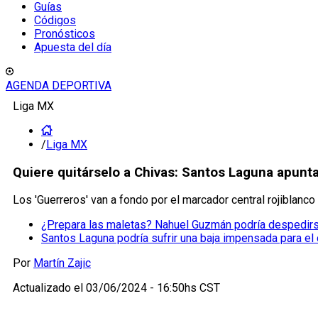
Guías
Códigos
Pronósticos
Apuesta del día
AGENDA DEPORTIVA
Liga MX
/
Liga MX
Quiere quitárselo a Chivas: Santos Laguna apunta
Los 'Guerreros' van a fondo por el marcador central rojiblanco p
¿Prepara las maletas? Nahuel Guzmán podría despedirse
Santos Laguna podría sufrir una baja impensada para e
Por
Martín Zajic
Actualizado el
03/06/2024 - 16:50hs CST