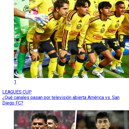
1
LEAGUES CUP
¿Qué canales pasan por televisión abierta América vs. San
Diego FC?