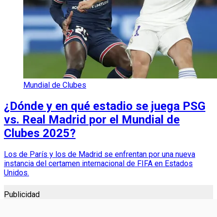
Mundial de Clubes
¿Dónde y en qué estadio se juega PSG
vs. Real Madrid por el Mundial de
Clubes 2025?
Los de París y los de Madrid se enfrentan por una nueva
instancia del certamen internacional de FIFA en Estados
Unidos.
Publicidad