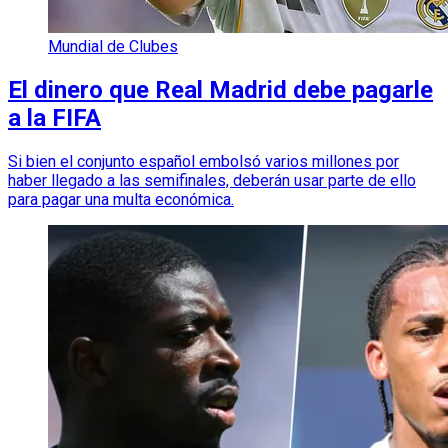
Mundial de Clubes
El dinero que Real Madrid debe pagarle
a la FIFA
Si bien el conjunto español embolsó varios millones por
haber llegado a las semifinales, deberán usar parte de ello
para pagar una multa económica.