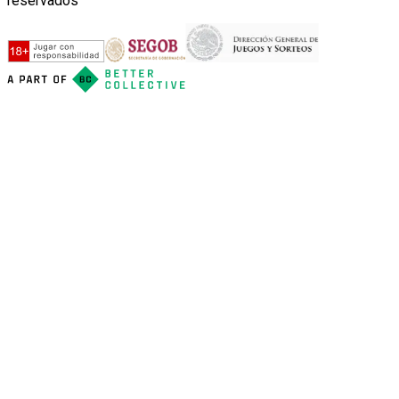
reservados