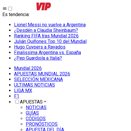
Es tendencia
:
Lionel Messi no vuelve a Argentina
¿Desdén a Claudia Sheinbaum?
Ranking FIFA tras Mundial 2026
Julián Quiñones Top 10 del Mundial
Hugo Cuypers a Rayados
Finalissima Argentina vs. España
¿Pep Guardiola a Italia?
Mundial 2026
APUESTAS MUNDIAL 2026
SELECCIÓN MEXICANA
ULTIMAS NOTICIAS
LIGA MX
F1
APUESTAS
NOTICIAS
GUÍAS
CÓDIGOS
PRONÓSTICOS
APUESTA DEL DÍA