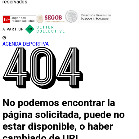
reservados
AGENDA DEPORTIVA
No podemos encontrar la
página solicitada, puede no
estar disponible, o haber
cambiado de URL