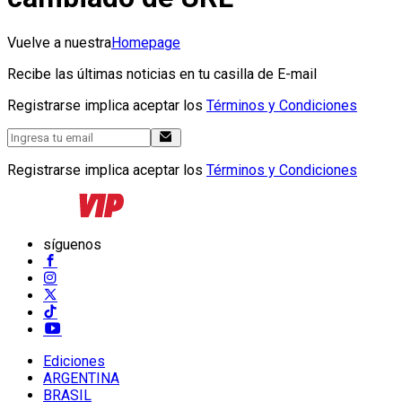
Vuelve a nuestra
Homepage
Recibe las últimas noticias en tu casilla de E-mail
Registrarse implica aceptar los
Términos y Condiciones
Registrarse implica aceptar los
Términos y Condiciones
síguenos
Ediciones
ARGENTINA
BRASIL