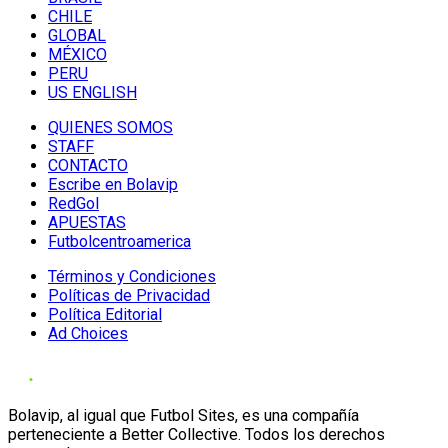
CHILE
GLOBAL
MÉXICO
PERU
US ENGLISH
QUIENES SOMOS
STAFF
CONTACTO
Escribe en Bolavip
RedGol
APUESTAS
Futbolcentroamerica
Términos y Condiciones
Políticas de Privacidad
Política Editorial
Ad Choices
Bolavip, al igual que Futbol Sites, es una compañía
perteneciente a Better Collective. Todos los derechos