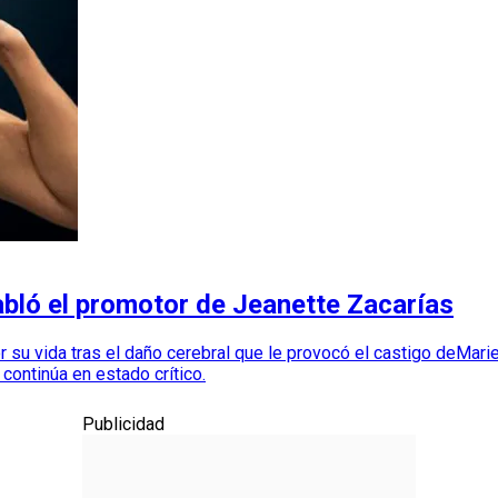
abló el promotor de Jeanette Zacarías
 su vida tras el daño cerebral que le provocó el castigo deMar
continúa en estado crítico.
Publicidad