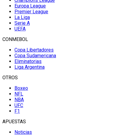
Champions League
Europa League
Premier League
La Liga
Serie A
UEFA
CONMEBOL
Copa Libertadores
Copa Sudamericana
Eliminatorias
Liga Argentina
OTROS
Boxeo
NFL
NBA
UFC
F1
APUESTAS
Noticias