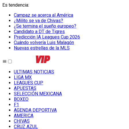
Es tendencia
:
Campaz se acerca al América
¿Milito se va de Chivas?
¿Se termina el sueño europeo?
Candidato a DT de Tigres
Predicción IA Leagues Cup 2026
Cuándo volvería Luis Malagón
Nuevas estrellas de la MLS
ULTIMAS NOTICIAS
LIGA MX
LEAGUES CUP
APUESTAS
SELECCIÓN MEXICANA
BOXEO
F1
AGENDA DEPORTIVA
AMERICA
CHIVAS
CRUZ AZUL