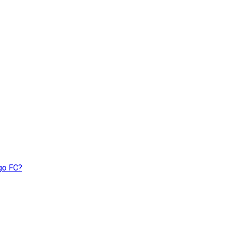
ego FC?