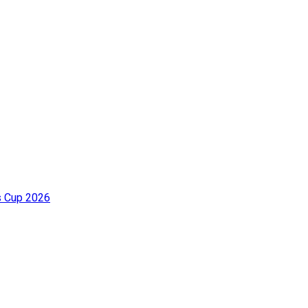
es Cup 2026