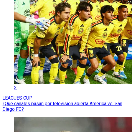
3
LEAGUES CUP
¿Qué canales pasan por televisión abierta América vs. San
Diego FC?