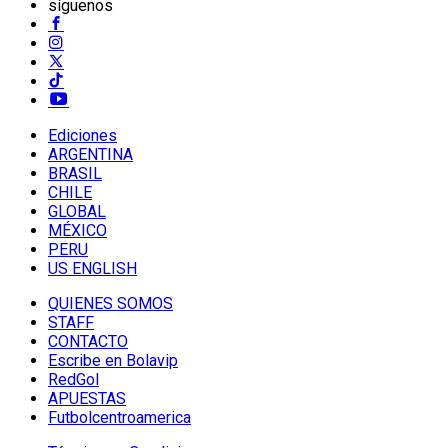
síguenos
Ediciones
ARGENTINA
BRASIL
CHILE
GLOBAL
MÉXICO
PERU
US ENGLISH
QUIENES SOMOS
STAFF
CONTACTO
Escribe en Bolavip
RedGol
APUESTAS
Futbolcentroamerica