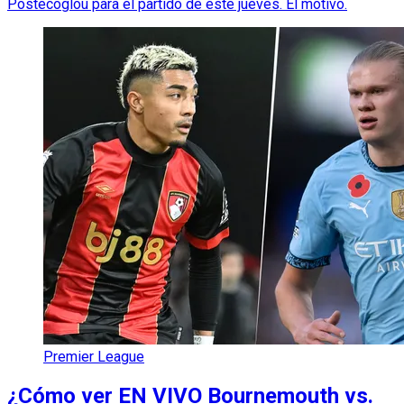
Postecoglou para el partido de este jueves. El motivo.
Premier League
¿Cómo ver EN VIVO Bournemouth vs.