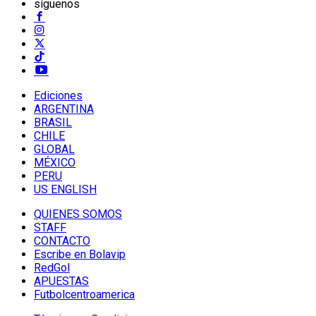
síguenos
Ediciones
ARGENTINA
BRASIL
CHILE
GLOBAL
MÉXICO
PERU
US ENGLISH
QUIENES SOMOS
STAFF
CONTACTO
Escribe en Bolavip
RedGol
APUESTAS
Futbolcentroamerica