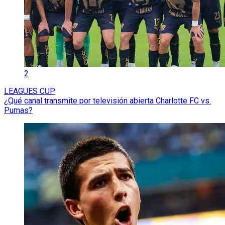
2
LEAGUES CUP
¿Qué canal transmite por televisión abierta Charlotte FC vs.
Pumas?