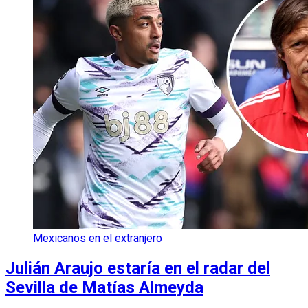
Mexicanos en el extranjero
Julián Araujo estaría en el radar del
Sevilla de Matías Almeyda