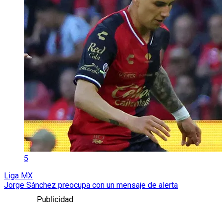
5
Liga MX
Jorge Sánchez preocupa con un mensaje de alerta
Publicidad