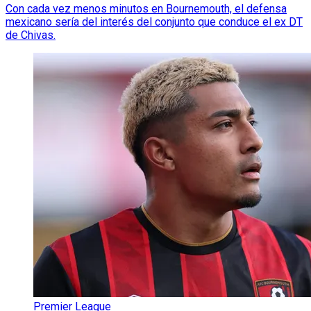
Con cada vez menos minutos en Bournemouth, el defensa
mexicano sería del interés del conjunto que conduce el ex DT
de Chivas.
Premier League