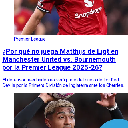
Premier League
¿Por qué no juega Matthijs de Ligt en
Manchester United vs. Bournemouth
por la Premier League 2025-26?
El defensor neerlandés no será parte del duelo de los Red
Devils por la Primera División de Inglaterra ante los Cherries.