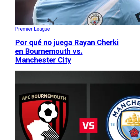
Premier League
Por qué no juega Rayan Cherki
en Bournemouth vs.
Manchester City