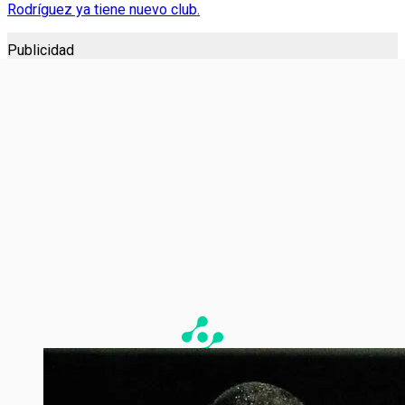
Rodríguez ya tiene nuevo club.
Publicidad