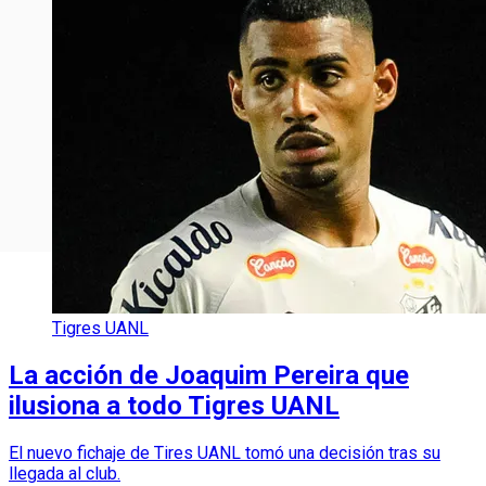
Tigres UANL
La acción de Joaquim Pereira que
ilusiona a todo Tigres UANL
El nuevo fichaje de Tires UANL tomó una decisión tras su
llegada al club.