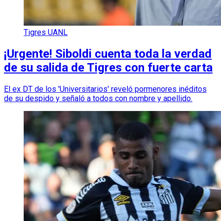
Tigres UANL
¡Urgente! Siboldi cuenta toda la verdad
de su salida de Tigres con fuerte carta
El ex DT de los 'Universitarios' reveló pormenores inéditos
de su despido y señaló a todos con nombre y apellido.