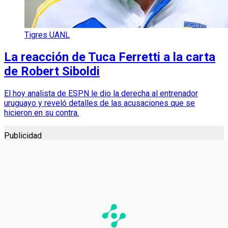
Tigres UANL
La reacción de Tuca Ferretti a la carta
de Robert Siboldi
El hoy analista de ESPN le dio la derecha al entrenador
uruguayo y reveló detalles de las acusaciones que se
hicieron en su contra.
Publicidad