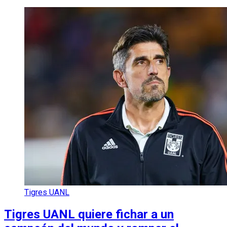
Tigres UANL
Tigres UANL quiere fichar a un