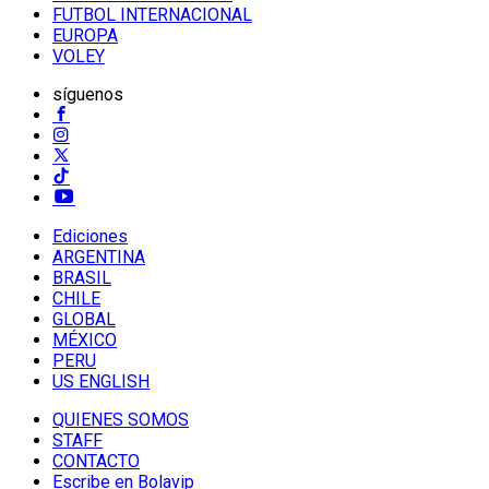
FUTBOL INTERNACIONAL
EUROPA
VOLEY
síguenos
Ediciones
ARGENTINA
BRASIL
CHILE
GLOBAL
MÉXICO
PERU
US ENGLISH
QUIENES SOMOS
STAFF
CONTACTO
Escribe en Bolavip