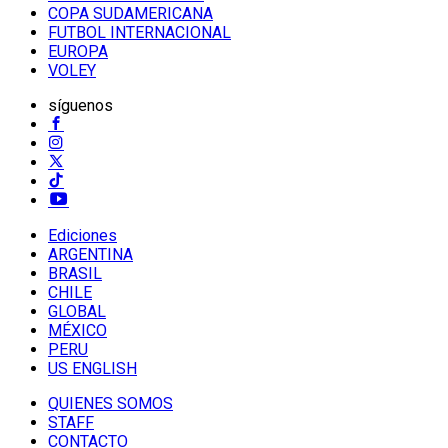
COPA SUDAMERICANA
FUTBOL INTERNACIONAL
EUROPA
VOLEY
síguenos
Ediciones
ARGENTINA
BRASIL
CHILE
GLOBAL
MÉXICO
PERU
US ENGLISH
QUIENES SOMOS
STAFF
CONTACTO