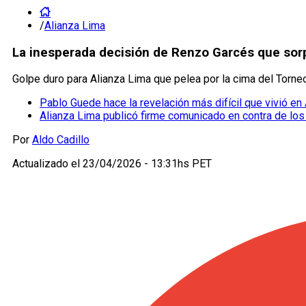
/
Alianza Lima
La inesperada decisión de Renzo Garcés que sorp
Golpe duro para Alianza Lima que pelea por la cima del Torne
Pablo Guede hace la revelación más difícil que vivió en 
Alianza Lima publicó firme comunicado en contra de los
Por
Aldo Cadillo
Actualizado el
23/04/2026 - 13:31hs PET