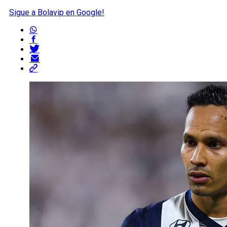
Sigue a Bolavip en Google!