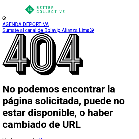
AGENDA DEPORTIVA
Sumate al canal de Bolavip Alianza Lima
No podemos encontrar la
página solicitada, puede no
estar disponible, o haber
cambiado de URL