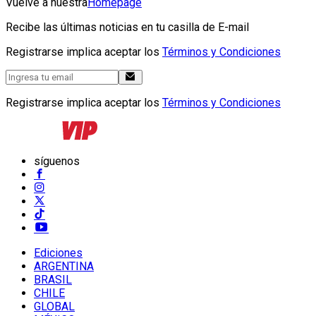
Vuelve a nuestra
Homepage
Recibe las últimas noticias en tu casilla de E-mail
Registrarse implica aceptar los
Términos y Condiciones
Registrarse implica aceptar los
Términos y Condiciones
síguenos
Ediciones
ARGENTINA
BRASIL
CHILE
GLOBAL