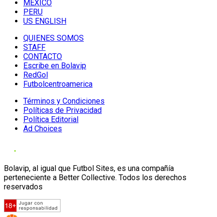
MÉXICO
PERU
US ENGLISH
QUIENES SOMOS
STAFF
CONTACTO
Escribe en Bolavip
RedGol
Futbolcentroamerica
Términos y Condiciones
Políticas de Privacidad
Política Editorial
Ad Choices
Bolavip, al igual que Futbol Sites, es una compañía
perteneciente a Better Collective. Todos los derechos
reservados