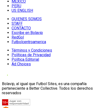
MÉXICO
PERU
US ENGLISH
QUIENES SOMOS
STAFF
CONTACTO
Escribe en Bolavip
RedGol
Futbolcentroamerica
Términos y Condiciones
Políticas de Privacidad
Política Editorial
Ad Choices
Bolavip, al igual que Futbol Sites, es una compañía
perteneciente a Better Collective. Todos los derechos
reservados