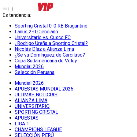
Es tendencia
:
Sporting Cristal 0-0 RB Bragantino
Lanús 2-0 Cienciano
Universitario vs. Cusco FC
¿Rodrigo Ureña a Sporting Cristal?
Nicolás Díaz a Alianza Lima
¿Se va Domínguez de Garcilaso?
Copa Sudamericana de Vóley
Mundial 2026
Selección Peruana
Mundial 2026
APUESTAS MUNDIAL 2026
ULTIMAS NOTICIAS
ALIANZA LIMA
UNIVERSITARIO
SPORTING CRISTAL
APUESTAS
LIGA 1
CHAMPIONS LEAGUE
SELECCIÓN PERÚ