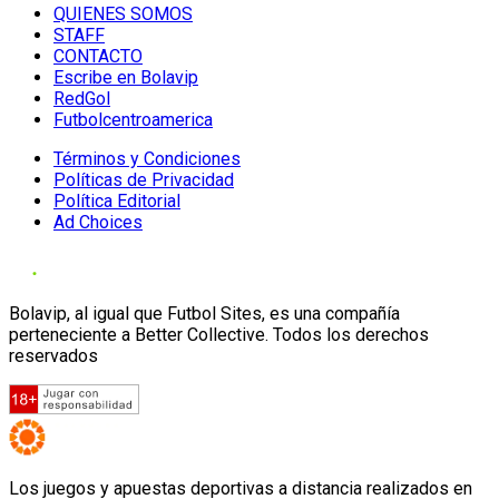
QUIENES SOMOS
STAFF
CONTACTO
Escribe en Bolavip
RedGol
Futbolcentroamerica
Términos y Condiciones
Políticas de Privacidad
Política Editorial
Ad Choices
Bolavip, al igual que Futbol Sites, es una compañía
perteneciente a Better Collective. Todos los derechos
reservados
Los juegos y apuestas deportivas a distancia realizados en