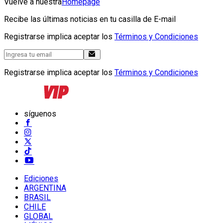
Vuelve a nuestra
Homepage
Recibe las últimas noticias en tu casilla de E-mail
Registrarse implica aceptar los
Términos y Condiciones
Registrarse implica aceptar los
Términos y Condiciones
síguenos
Ediciones
ARGENTINA
BRASIL
CHILE
GLOBAL