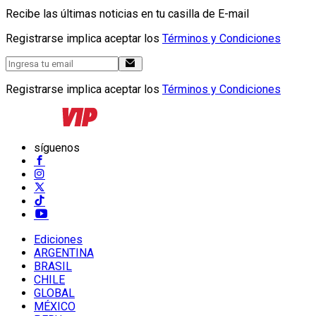
Recibe las últimas noticias en tu casilla de E-mail
Registrarse implica aceptar los
Términos y Condiciones
Registrarse implica aceptar los
Términos y Condiciones
síguenos
Ediciones
ARGENTINA
BRASIL
CHILE
GLOBAL
MÉXICO