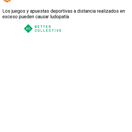
Los juegos y apuestas deportivas a distancia realizados en
exceso pueden causar ludopatía