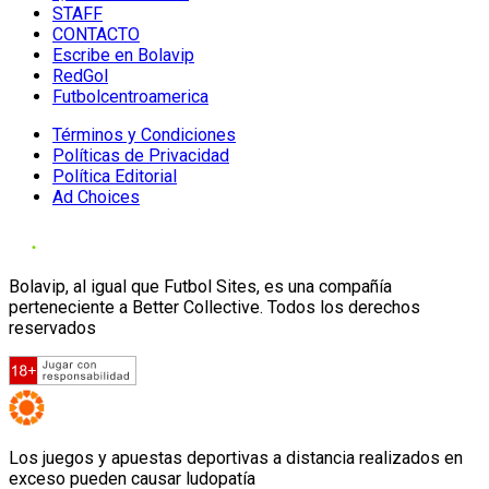
STAFF
CONTACTO
Escribe en Bolavip
RedGol
Futbolcentroamerica
Términos y Condiciones
Políticas de Privacidad
Política Editorial
Ad Choices
Bolavip, al igual que Futbol Sites, es una compañía
perteneciente a Better Collective. Todos los derechos
reservados
Los juegos y apuestas deportivas a distancia realizados en
exceso pueden causar ludopatía