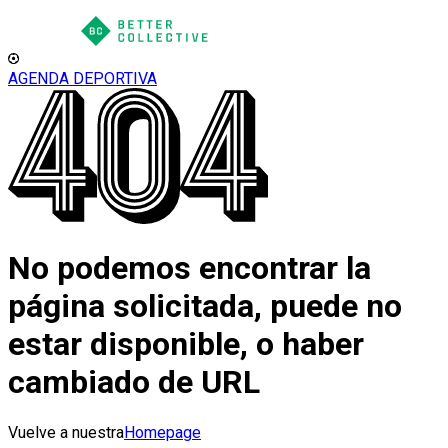
AGENDA DEPORTIVA
No podemos encontrar la
página solicitada, puede no
estar disponible, o haber
cambiado de URL
Vuelve a nuestra
Homepage