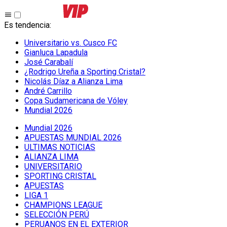
Es tendencia
:
Universitario vs. Cusco FC
Gianluca Lapadula
José Carabalí
¿Rodrigo Ureña a Sporting Cristal?
Nicolás Díaz a Alianza Lima
André Carrillo
Copa Sudamericana de Vóley
Mundial 2026
Mundial 2026
APUESTAS MUNDIAL 2026
ULTIMAS NOTICIAS
ALIANZA LIMA
UNIVERSITARIO
SPORTING CRISTAL
APUESTAS
LIGA 1
CHAMPIONS LEAGUE
SELECCIÓN PERÚ
PERUANOS EN EL EXTERIOR