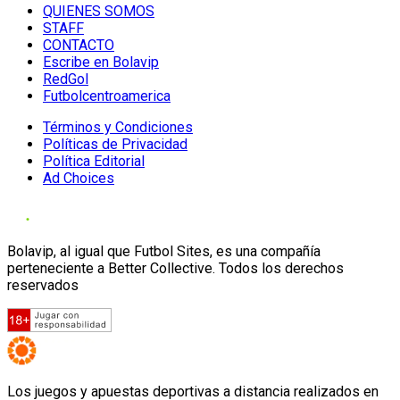
QUIENES SOMOS
STAFF
CONTACTO
Escribe en Bolavip
RedGol
Futbolcentroamerica
Términos y Condiciones
Políticas de Privacidad
Política Editorial
Ad Choices
Bolavip, al igual que Futbol Sites, es una compañía
perteneciente a Better Collective. Todos los derechos
reservados
Los juegos y apuestas deportivas a distancia realizados en