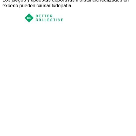
exceso pueden causar ludopatía