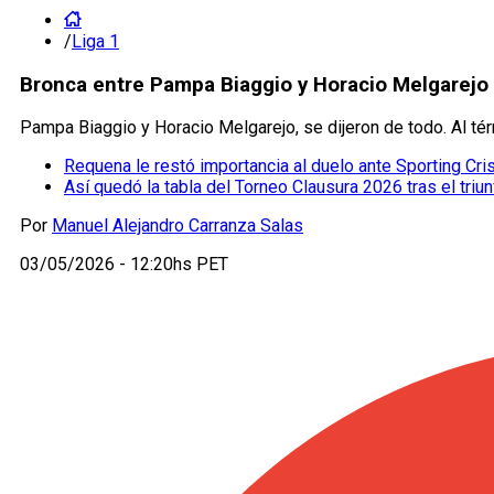
/
Liga 1
Bronca entre Pampa Biaggio y Horacio Melgarejo t
Pampa Biaggio y Horacio Melgarejo, se dijeron de todo. Al t
Requena le restó importancia al duelo ante Sporting Crist
Así quedó la tabla del Torneo Clausura 2026 tras el triu
Por
Manuel Alejandro Carranza Salas
03/05/2026 - 12:20hs PET