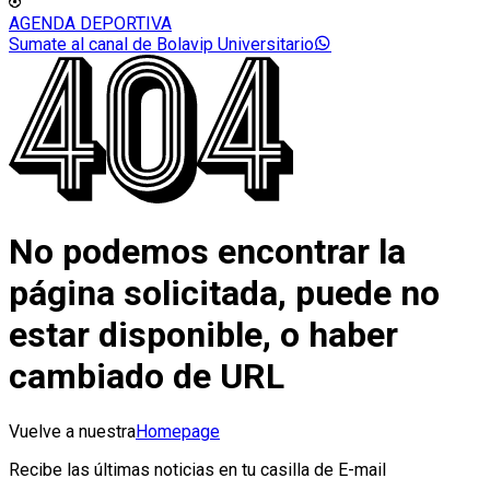
AGENDA DEPORTIVA
Sumate al canal de Bolavip Universitario
No podemos encontrar la
página solicitada, puede no
estar disponible, o haber
cambiado de URL
Vuelve a nuestra
Homepage
Recibe las últimas noticias en tu casilla de E-mail