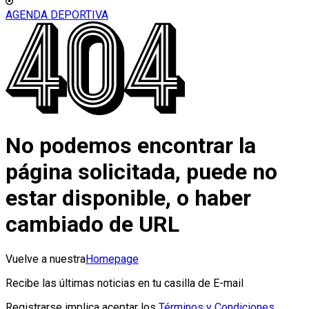
AGENDA DEPORTIVA
No podemos encontrar la
página solicitada, puede no
estar disponible, o haber
cambiado de URL
Vuelve a nuestra
Homepage
Recibe las últimas noticias en tu casilla de E-mail
Registrarse implica aceptar los
Términos y Condiciones