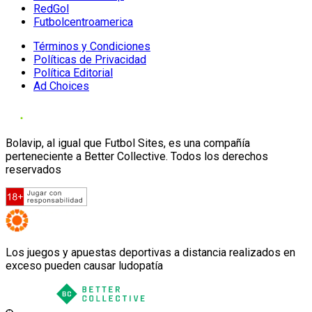
RedGol
Futbolcentroamerica
Términos y Condiciones
Políticas de Privacidad
Política Editorial
Ad Choices
Bolavip, al igual que Futbol Sites, es una compañía
perteneciente a Better Collective. Todos los derechos
reservados
Los juegos y apuestas deportivas a distancia realizados en
exceso pueden causar ludopatía