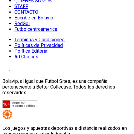
QUIENES SOMOS
STAFF
CONTACTO
Escribe en Bolavip
RedGol
Futbolcentroamerica
Términos y Condiciones
Políticas de Privacidad
Política Editorial
Ad Choices
Bolavip, al igual que Futbol Sites, es una compañía
perteneciente a Better Collective. Todos los derechos
reservados
Los juegos y apuestas deportivas a distancia realizados en
exceso pueden causar ludopatía