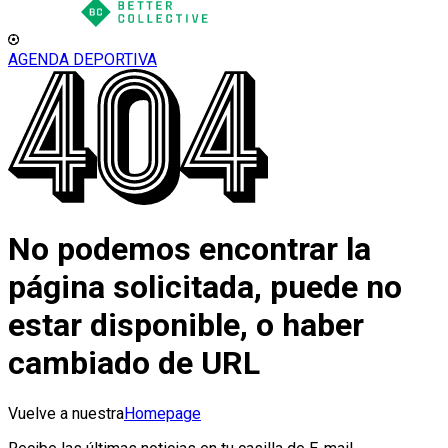
AGENDA DEPORTIVA
No podemos encontrar la
página solicitada, puede no
estar disponible, o haber
cambiado de URL
Vuelve a nuestra
Homepage