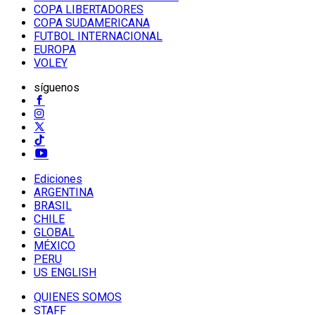
COPA LIBERTADORES
COPA SUDAMERICANA
FUTBOL INTERNACIONAL
EUROPA
VOLEY
síguenos
Ediciones
ARGENTINA
BRASIL
CHILE
GLOBAL
MÉXICO
PERU
US ENGLISH
QUIENES SOMOS
STAFF