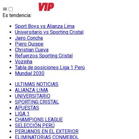
Es tendencia
:
Sport Boys vs Alianza Lima
Universitario vs Sporting Cristal
Jairo Concha
Piero Quispe
Christian Cueva
Refuerzos Sporting Cristal
Vozinha
Tabla de posiciones Liga 1 Perú
Mundial 2030
ULTIMAS NOTICIAS
ALIANZA LIMA
UNIVERSITARIO
SPORTING CRISTAL
APUESTAS
LIGA 1
CHAMPIONS LEAGUE
SELECCIÓN PERÚ
PERUANOS EN EL EXTERIOR
ELIMINATORIAS CONMEBOL