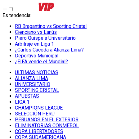
Es tendencia
:
RB Bragantino vs Sporting Cristal
Cienciano vs Lanús
Piero Quispe a Universitario
Arbitraje en Liga 1
¿Carlos Cáceda a Alianza Lima?
Deportivo Municipal
¿FIFA vende el Mundial?
ULTIMAS NOTICIAS
ALIANZA LIMA
UNIVERSITARIO
SPORTING CRISTAL
APUESTAS
LIGA 1
CHAMPIONS LEAGUE
SELECCIÓN PERÚ
PERUANOS EN EL EXTERIOR
ELIMINATORIAS CONMEBOL
COPA LIBERTADORES
COPA SUDAMERICANA