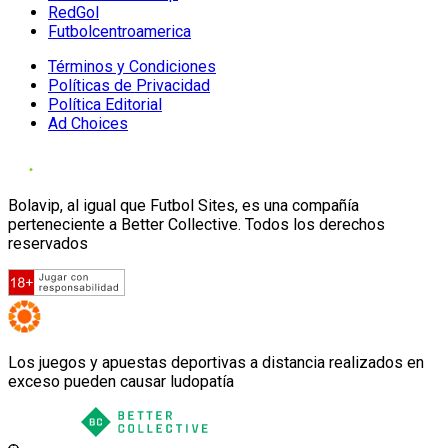
RedGol
Futbolcentroamerica
Términos y Condiciones
Políticas de Privacidad
Política Editorial
Ad Choices
Bolavip, al igual que Futbol Sites, es una compañía
perteneciente a Better Collective. Todos los derechos
reservados
Los juegos y apuestas deportivas a distancia realizados en
exceso pueden causar ludopatía