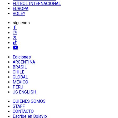
FUTBOL INTERNACIONAL
EUROPA
VOLEY
síguenos
Ediciones
ARGENTINA
BRASIL
CHILE
GLOBAL
MÉXICO
PERU
US ENGLISH
QUIENES SOMOS
STAFF
CONTACTO
Escribe en Bolavip