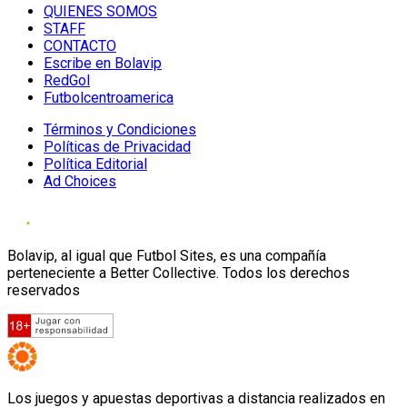
QUIENES SOMOS
STAFF
CONTACTO
Escribe en Bolavip
RedGol
Futbolcentroamerica
Términos y Condiciones
Políticas de Privacidad
Política Editorial
Ad Choices
Bolavip, al igual que Futbol Sites, es una compañía
perteneciente a Better Collective. Todos los derechos
reservados
Los juegos y apuestas deportivas a distancia realizados en