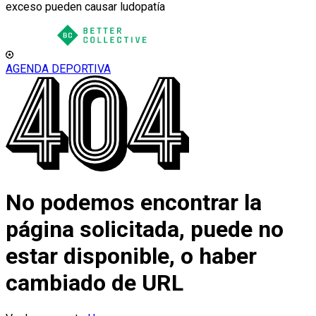
exceso pueden causar ludopatía
AGENDA DEPORTIVA
No podemos encontrar la
página solicitada, puede no
estar disponible, o haber
cambiado de URL