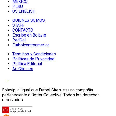
MÉXICO
PERU
US ENGLISH
QUIENES SOMOS
STAFF
CONTACTO
Escribe en Bolavip
RedGol
Futbolcentroamerica
Términos y Condiciones
Políticas de Privacidad
Política Editorial
Ad Choices
Bolavip, al igual que Futbol Sites, es una compañía
perteneciente a Better Collective. Todos los derechos
reservados