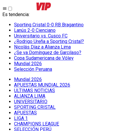
Es tendencia
:
Sporting Cristal 0-0 RB Bragantino
Lanús 2-0 Cienciano
Universitario vs. Cusco FC
¿Rodrigo Ureña a Sporting Cristal?
Nicolás Díaz a Alianza Lima
¿Se va Domínguez de Garcilaso?
Copa Sudamericana de Vóley
Mundial 2026
Selección Peruana
Mundial 2026
APUESTAS MUNDIAL 2026
ULTIMAS NOTICIAS
ALIANZA LIMA
UNIVERSITARIO
SPORTING CRISTAL
APUESTAS
LIGA 1
CHAMPIONS LEAGUE
SELECCIÓN PERÚ