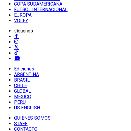
COPA SUDAMERICANA
FUTBOL INTERNACIONAL
EUROPA
VOLEY
síguenos
Ediciones
ARGENTINA
BRASIL
CHILE
GLOBAL
MÉXICO
PERU
US ENGLISH
QUIENES SOMOS
STAFF
CONTACTO