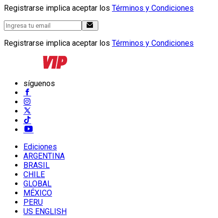
Registrarse implica aceptar los
Términos y Condiciones
Registrarse implica aceptar los
Términos y Condiciones
síguenos
Ediciones
ARGENTINA
BRASIL
CHILE
GLOBAL
MÉXICO
PERU
US ENGLISH