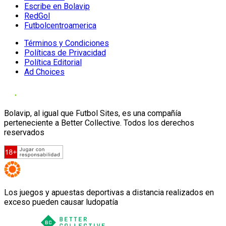
Escribe en Bolavip
RedGol
Futbolcentroamerica
Términos y Condiciones
Políticas de Privacidad
Política Editorial
Ad Choices
Bolavip, al igual que Futbol Sites, es una compañía
perteneciente a Better Collective. Todos los derechos
reservados
Los juegos y apuestas deportivas a distancia realizados en
exceso pueden causar ludopatía