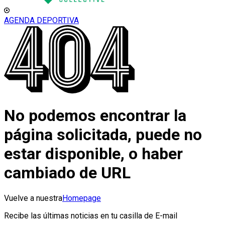
AGENDA DEPORTIVA
No podemos encontrar la
página solicitada, puede no
estar disponible, o haber
cambiado de URL
Vuelve a nuestra
Homepage
Recibe las últimas noticias en tu casilla de E-mail