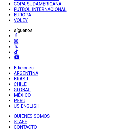
COPA SUDAMERICANA
FUTBOL INTERNACIONAL
EUROPA
VOLEY
síguenos
Ediciones
ARGENTINA
BRASIL
CHILE
GLOBAL
MÉXICO
PERU
US ENGLISH
QUIENES SOMOS
STAFF
CONTACTO