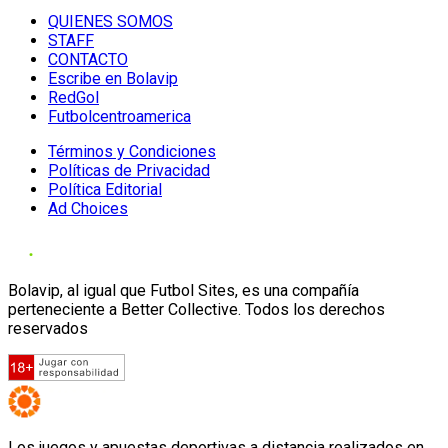
QUIENES SOMOS
STAFF
CONTACTO
Escribe en Bolavip
RedGol
Futbolcentroamerica
Términos y Condiciones
Políticas de Privacidad
Política Editorial
Ad Choices
Bolavip, al igual que Futbol Sites, es una compañía
perteneciente a Better Collective. Todos los derechos
reservados
Los juegos y apuestas deportivas a distancia realizados en