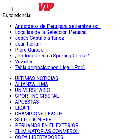
Es tendencia
:
Amistosos de Perú para setiembre-oc...
Localías de la Selección Peruana
Jesús Castillo a Túnez
Jean Ferrari
Piero Quispe
¿Rodrigo Ureña a Sporting Cristal?
Vozinha
Tabla de posiciones Liga 1 Perú
ULTIMAS NOTICIAS
ALIANZA LIMA
UNIVERSITARIO
SPORTING CRISTAL
APUESTAS
LIGA 1
CHAMPIONS LEAGUE
SELECCIÓN PERÚ
PERUANOS EN EL EXTERIOR
ELIMINATORIAS CONMEBOL
COPA LIBERTADORES