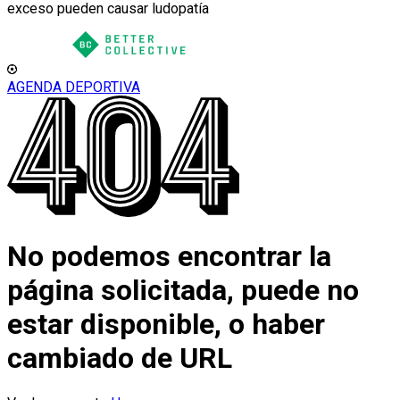
exceso pueden causar ludopatía
AGENDA DEPORTIVA
No podemos encontrar la
página solicitada, puede no
estar disponible, o haber
cambiado de URL