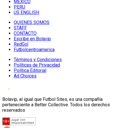
MÉXICO
PERU
US ENGLISH
QUIENES SOMOS
STAFF
CONTACTO
Escribe en Bolavip
RedGol
Futbolcentroamerica
Términos y Condiciones
Políticas de Privacidad
Política Editorial
Ad Choices
Bolavip, al igual que Futbol Sites, es una compañía
perteneciente a Better Collective. Todos los derechos
reservados