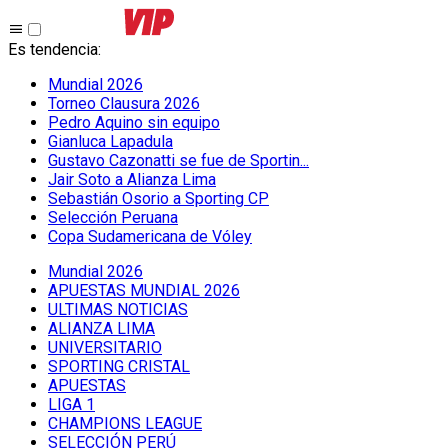
Es tendencia
:
Mundial 2026
Torneo Clausura 2026
Pedro Aquino sin equipo
Gianluca Lapadula
Gustavo Cazonatti se fue de Sportin...
Jair Soto a Alianza Lima
Sebastián Osorio a Sporting CP
Selección Peruana
Copa Sudamericana de Vóley
Mundial 2026
APUESTAS MUNDIAL 2026
ULTIMAS NOTICIAS
ALIANZA LIMA
UNIVERSITARIO
SPORTING CRISTAL
APUESTAS
LIGA 1
CHAMPIONS LEAGUE
SELECCIÓN PERÚ