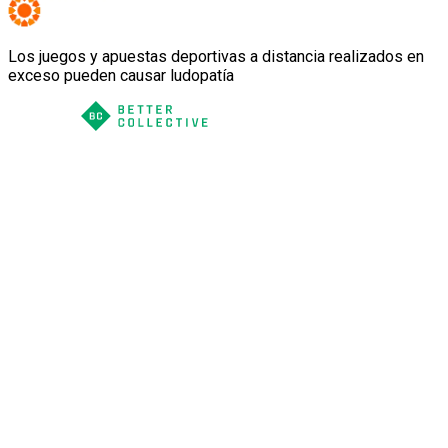
Los juegos y apuestas deportivas a distancia realizados en
exceso pueden causar ludopatía