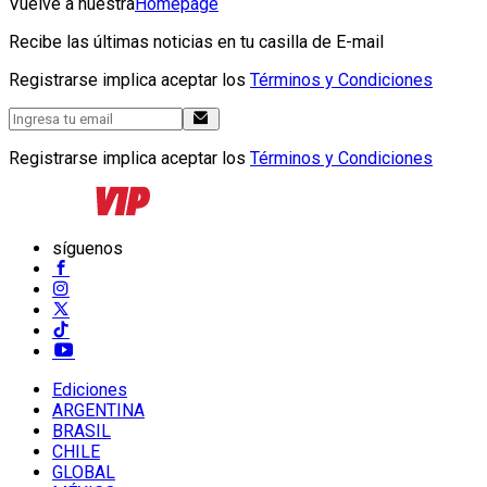
Vuelve a nuestra
Homepage
Recibe las últimas noticias en tu casilla de E-mail
Registrarse implica aceptar los
Términos y Condiciones
Registrarse implica aceptar los
Términos y Condiciones
síguenos
Ediciones
ARGENTINA
BRASIL
CHILE
GLOBAL