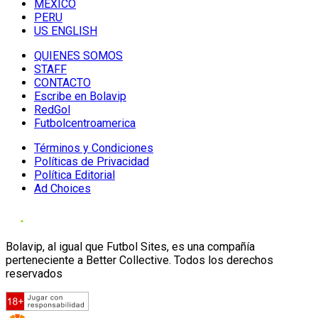
MÉXICO
PERU
US ENGLISH
QUIENES SOMOS
STAFF
CONTACTO
Escribe en Bolavip
RedGol
Futbolcentroamerica
Términos y Condiciones
Políticas de Privacidad
Política Editorial
Ad Choices
Bolavip, al igual que Futbol Sites, es una compañía
perteneciente a Better Collective. Todos los derechos
reservados