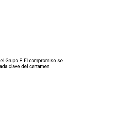
r el Grupo F. El compromiso se
nada clave del certamen.