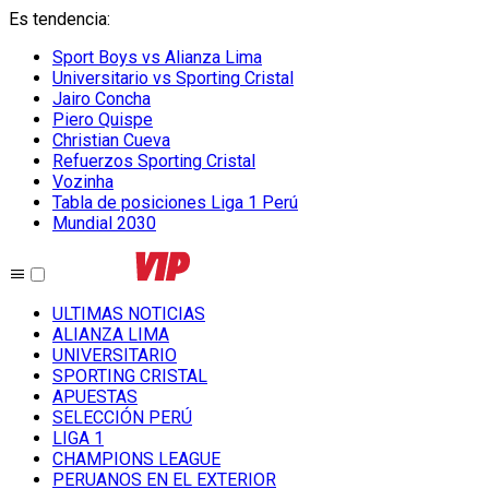
Es tendencia
:
Sport Boys vs Alianza Lima
Universitario vs Sporting Cristal
Jairo Concha
Piero Quispe
Christian Cueva
Refuerzos Sporting Cristal
Vozinha
Tabla de posiciones Liga 1 Perú
Mundial 2030
ULTIMAS NOTICIAS
ALIANZA LIMA
UNIVERSITARIO
SPORTING CRISTAL
APUESTAS
SELECCIÓN PERÚ
LIGA 1
CHAMPIONS LEAGUE
PERUANOS EN EL EXTERIOR