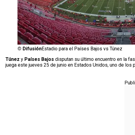
©
Difusión
Estadio para el Países Bajos vs Túnez
Túnez
y
Países Bajos
disputan su último encuentro en la fa
juega este jueves 25 de junio en Estados Unidos, uno de los p
Publ