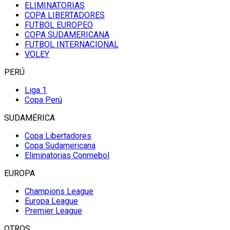
ELIMINATORIAS
COPA LIBERTADORES
FUTBOL EUROPEO
COPA SUDAMERICANA
FUTBOL INTERNACIONAL
VOLEY
PERÚ
Liga 1
Copa Perú
SUDAMÉRICA
Copa Libertadores
Copa Sudamericana
Eliminatorias Conmebol
EUROPA
Champions League
Europa League
Premier League
OTROS