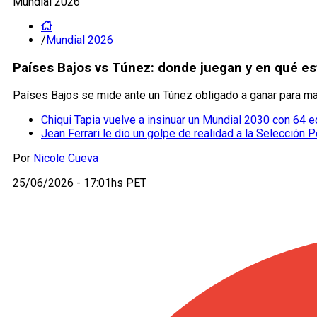
Mundial 2026
/
Mundial 2026
Países Bajos vs Túnez: donde juegan y en qué es
Países Bajos se mide ante un Túnez obligado a ganar para ma
Chiqui Tapia vuelve a insinuar un Mundial 2030 con 64 
Jean Ferrari le dio un golpe de realidad a la Selección P
Por
Nicole Cueva
25/06/2026 - 17:01hs PET