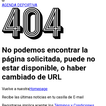
AGENDA DEPORTIVA
No podemos encontrar la
página solicitada, puede no
estar disponible, o haber
cambiado de URL
Vuelve a nuestra
Homepage
Recibe las últimas noticias en tu casilla de E-mail
Registrarse implica aceptar los
Términos y Condiciones