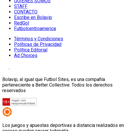
QUIENES SOMOS
STAFF
CONTACTO
Escribe en Bolavip
RedGol
Futbolcentroamerica
Términos y Condiciones
Políticas de Privacidad
Política Editorial
Ad Choices
Bolavip, al igual que Futbol Sites, es una compañía
perteneciente a Better Collective. Todos los derechos
reservados
Los juegos y apuestas deportivas a distancia realizados en
exceso pueden causar ludopatía